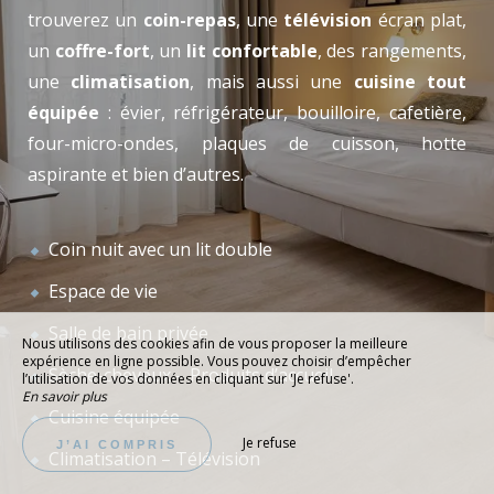
trouverez un
coin-repas
, une
télévision
écran plat,
un
coffre-fort
, un
lit confortable
, des rangements,
une
climatisation
, mais aussi une
cuisine tout
équipée
: évier, réfrigérateur, bouilloire, cafetière,
four-micro-ondes, plaques de cuisson, hotte
aspirante et bien d’autres.
Coin nuit avec un lit double
Espace de vie
Salle de bain privée
Nous utilisons des cookies afin de vous proposer la meilleure
expérience en ligne possible. Vous pouvez choisir d’empêcher
Sèche-cheveux – Produits d’accueil
l’utilisation de vos données en cliquant sur 'Je refuse'.
En savoir plus
Cuisine équipée
Je refuse
J’AI COMPRIS
Climatisation – Télévision