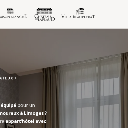
réservation maison blanche
réservation villa
GIEUX •
RÉSERVATION MAI
Arrivée
 équipé
pour un
amoureux à Limoges
?
Arrivée
tre
appart’hôtel avec