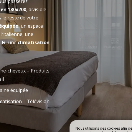
LE CHÂTEAU D
Vous passerez
e en 180x200
, divisible
MAISON BLANCHE
LAPLAUD
 le reste de votre
 équipée
, un espace
l’italienne, une
Réserver
-Fi
, une
climatisation
,
he-cheveux – Produits
il
sine équipée
matisation – Télévision
Nous utilisons des cookies afin d