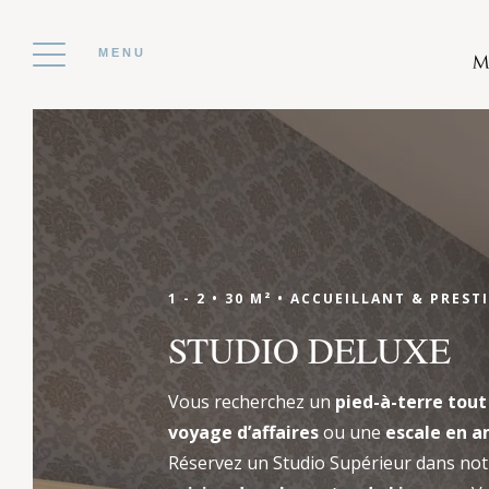
MENU
Réservez
1 - 2 •
30 M² •
ACCUEILLANT & PRESTI
Toute l’année, nous vous accueillons
STUDIO DELUXE
chaleureusement pour toutes vos escales
familiales ou amicales, mais aussi pour
Vous recherchez un
pied-à-terre tout
l’organisation de tous vos événements qu’ils
voyage d’affaires
ou une
escale en 
soient privés ou professionnels. C’est une
Réservez un Studio Supérieur dans no
expérience unique et authentique qui vous