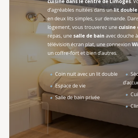
cuisine dans le centre de Limoges
. 
est proposée dans nos trois appart’hôtels
d’agréables nuitées dans un
lit doubl
LA 
ACCUEIL
dans le centre-ville de Limoges et à Oradour-
en deux lits simples, sur demande. Dans
sur-Glane : Maison Blanche, Villa Beaupeyrat
logement, vous trouverez une
cuisine
et Château de Laplaud.
repas, une
salle de bain
avec douche à 
télévision écran plat, une connexion
Wi
un coffre-fort et bien d’autres.
Coin nuit avec un lit double
Sèc
d’accue
Espace de vie
Cui
Salle de bain privée
Cli