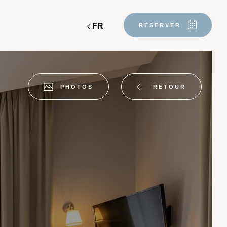
FR
RÉSERVER
RETOUR
PHOTOS
 beaupeyrat
réservation château laplaud
SON BLANCHE
Départ
Départ